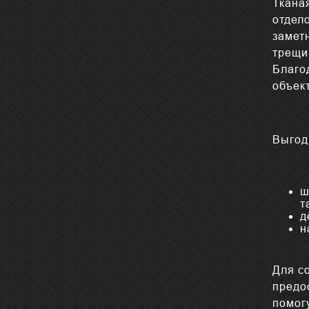
Ткана
отдел
замет
трещи
Благо
объект
Выгод
ш
т
д
н
Для с
предо
помог