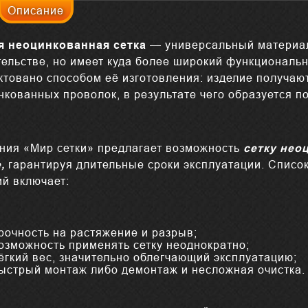
Описание
я неоцинкованная сетка
— универсальный материал
тельстве, но имеет куда более широкий функциональн
ктовано способом её изготовления: изделие получаю
нкованных проволок, в результате чего образуется п
ния «Мир сетки» предлагает возможность
сетку нео
е,
гарантируя длительные сроки эксплуатации. Спис
ий включает:
рочность на растяжение и разрыв;
озможность применять сетку неоднократно;
ёгкий вес, значительно облегчающий эксплуатацию;
ыстрый монтаж либо демонтаж и несложная очистка.