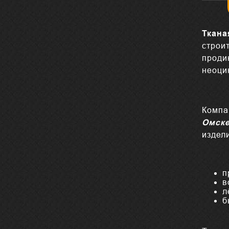
Ткана
строи
проди
неоци
Компа
Омск
издел
п
в
л
б