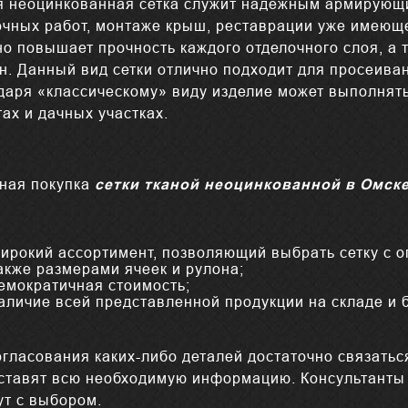
я неоцинкованная сетка служит надёжным армирующ
очных работ, монтаже крыш, реставрации уже имеюще
но повышает прочность каждого отделочного слоя, а 
н. Данный вид сетки отлично подходит для просеива
даря «классическому» виду изделие может выполнять
ах и дачных участках.
ная покупка
сетки тканой
неоцинкованной в Омск
ирокий ассортимент, позволяющий выбрать сетку с 
акже размерами ячеек и рулона;
емократичная стоимость;
аличие всей представленной продукции на складе и б
огласования каких-либо деталей достаточно связатьс
ставят всю необходимую информацию. Консультанты 
ут с выбором.